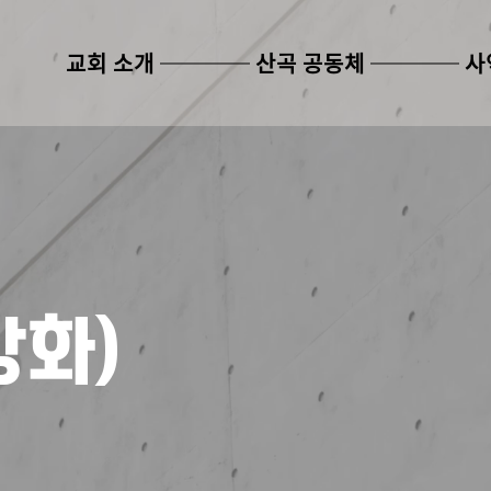
교회 소개
산곡 공동체
사
강화)