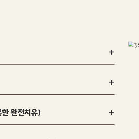
+
+
통한 완전치유)
+