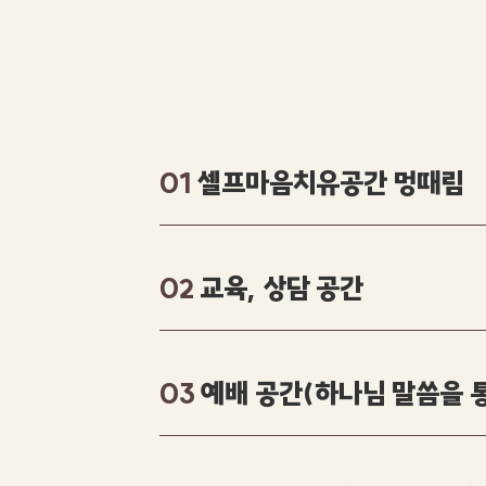
셀프마음치유공간 멍때림
01
교육, 상담 공간
02
예배 공간(하나님 말씀을 
03