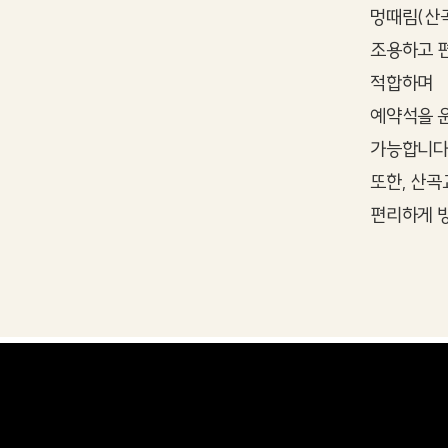
멍때림(산
조용하고 
적합하며
예약석을 
가능합니다
또한, 산곡
편리하게 방