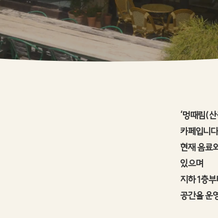
‘멍때림(산
카페입니다
현재 음료와
있으며
지하 1층부
공간을 운