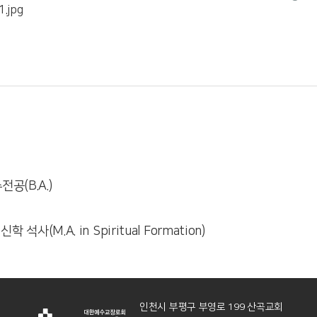
공(B.A.)
신학 석사(M.A. in Spiritual Formation)
인천시 부평구 부영로 199 산곡교회